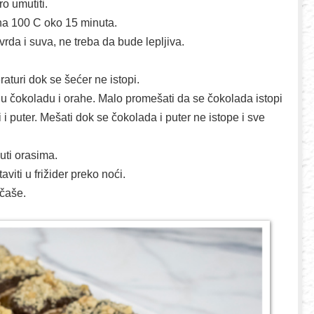
 umutiti.

a 100 C oko 15 minuta. 

a i suva, ne treba da bude lepljiva.

aturi dok se šećer ne istopi.

nu čokoladu i orahe. Malo promešati da se čokolada istopi 
 puter. Mešati dok se čokolada i puter ne istope i sve 
ti orasima.

iti u frižider preko noći.

čaše.