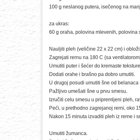
100 g neslanog putera, isečenog na man
za ukras:

60 g oraha, polovina mlevenih, polovina 
Nauljiti pleh (veličine 22 x 22 cm) i obloži
Zagrejati rernu na 180 C (sa ventilatorom)
Umutiti puter i šećer do kremaste teksture.
Dodati orahe i brašno pa dobro umutiti.

U drugoj posudi umutiti šne od belanaca s
Pažljivo umešati šne u prvu smesu.

Izručiti celu smesu u pripremljeni pleh, ra
Peći, u prethodno zagrejanoj rerni, oko 15
Nakon 15 minuta izvaditi pleh iz rerne i s
Umutiti žumanca.
