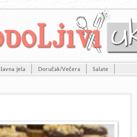
lavna jela
Doručak/Večera
Salate